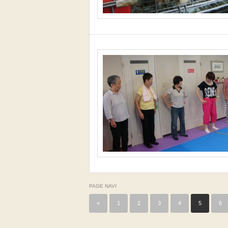
PAGE NAVI
«
1
2
3
4
5
6