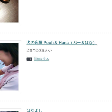
犬の床屋 Pooh＆ Hana（ぷー＆はな）
犬専門の床屋さん♪
詳細を見る
はなよし