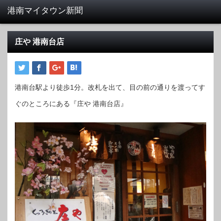
庄や 港南台店
港南台駅より徒歩1分。改札を出て、目の前の通りを渡ってす
ぐのところにある『庄や 港南台店』