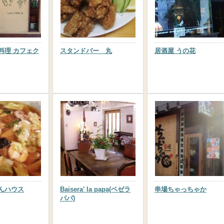
料理 カフェク
スタンドバー 丸
居酒屋 うの花
んハウス
Baisera’ la papa(ベゼラ
串場ちゃっちゃか
パパ)