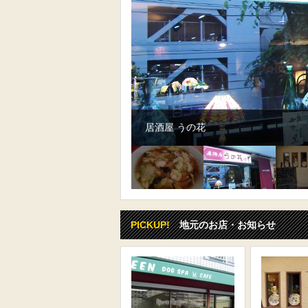
居酒屋 うの花
洋食と南仏料理 カフェクレオ
PICKUP!
地元のお店・お知らせ