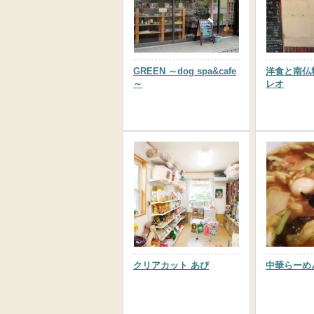
GREEN ～dog spa&cafe
洋食と南仏
～
レオ
クリアカット あぴ
中華らーめ