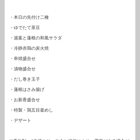
・本日の先付け二種
・ゆでたて茶豆
・湯葉と蓮根の和風サラダ
・冷静赤鶏の炭火焼
・串焼盛合せ
・漬物盛合せ
・だし巻き玉子
・蓮根はさみ揚げ
・お新香盛合せ
・特製・鶏五目釜めし
・デザート