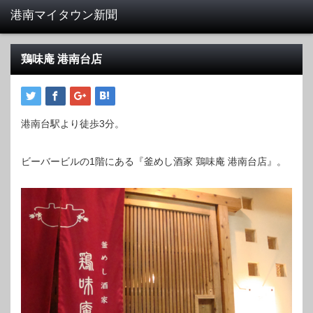
鶏味庵 港南台店
港南台駅より徒歩3分。
ビーバービルの1階にある『釜めし酒家 鶏味庵 港南台店』。