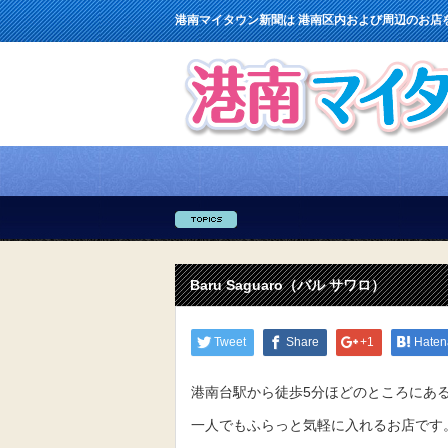
港南マイタウン新聞は 港南区内および周辺のお店
Baru Saguaro（バル サワロ）
Tweet
Share
+1
Haten
港南台駅から徒歩5分ほどのところにある『Ba
一人でもふらっと気軽に入れるお店です