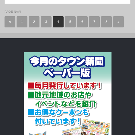
PAGE NAVI
«
1
2
3
4
5
6
7
8
»